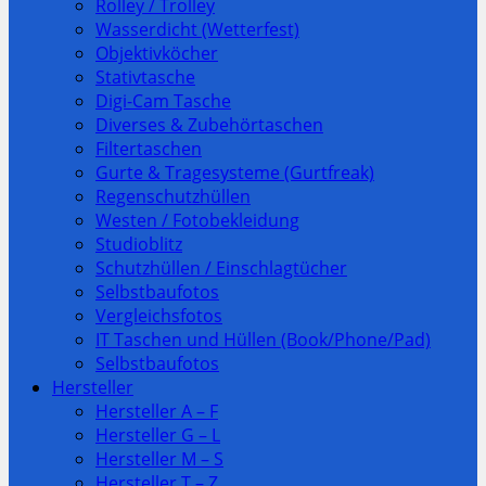
Rolley / Trolley
Wasserdicht (Wetterfest)
Objektivköcher
Stativtasche
Digi-Cam Tasche
Diverses & Zubehörtaschen
Filtertaschen
Gurte & Tragesysteme (Gurtfreak)
Regenschutzhüllen
Westen / Fotobekleidung
Studioblitz
Schutzhüllen / Einschlagtücher
Selbstbaufotos
Vergleichsfotos
IT Taschen und Hüllen (Book/Phone/Pad)
Selbstbaufotos
Hersteller
Hersteller A – F
Hersteller G – L
Hersteller M – S
Hersteller T – Z