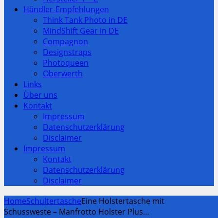
Händler-Empfehlungen
Think Tank Photo in DE
MindShift Gear in DE
Compagnon
Designstraps
Photoqueen
Oberwerth
Links
Über uns
Kontakt
Impressum
Datenschutzerklärung
Disclaimer
Impressum
Kontakt
Datenschutzerklärung
Disclaimer
Home
Schultertasche
Eine Holstertasche mit
Schussweste – Manfrotto Holster Plus…