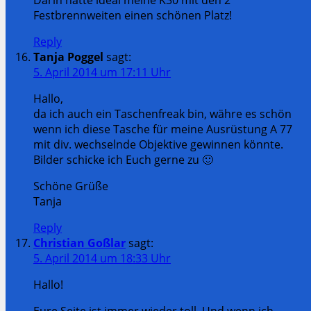
Festbrennweiten einen schönen Platz!
Reply
Tanja Poggel
sagt:
5. April 2014 um 17:11 Uhr
Hallo,
da ich auch ein Taschenfreak bin, währe es schön
wenn ich diese Tasche für meine Ausrüstung A 77
mit div. wechselnde Objektive gewinnen könnte.
Bilder schicke ich Euch gerne zu 🙂
Schöne Grüße
Tanja
Reply
Christian Goßlar
sagt:
5. April 2014 um 18:33 Uhr
Hallo!
Eure Seite ist immer wieder toll. Und wenn ich