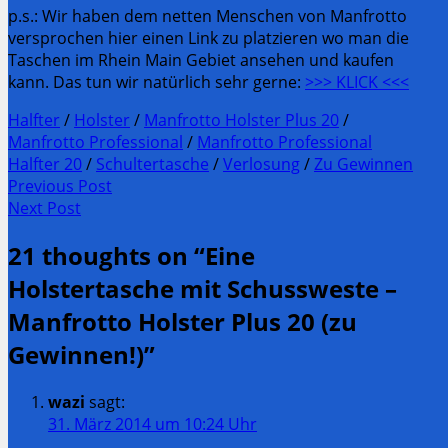
p.s.: Wir haben dem netten Menschen von Manfrotto
versprochen hier einen Link zu platzieren wo man die
Taschen im Rhein Main Gebiet ansehen und kaufen
kann. Das tun wir natürlich sehr gerne:
>>> KLICK <<<
Halfter
/
Holster
/
Manfrotto Holster Plus 20
/
Manfrotto Professional
/
Manfrotto Professional
Halfter 20
/
Schultertasche
/
Verlosung
/
Zu Gewinnen
Post
Previous Post
Previous
Next Post
navigation
post:
Next
21 thoughts on “
Eine
Post:
Holstertasche mit Schussweste –
Manfrotto Holster Plus 20 (zu
Gewinnen!)
”
wazi
sagt:
31. März 2014 um 10:24 Uhr