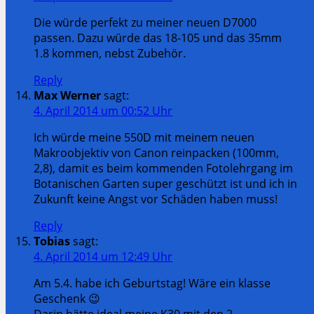
Die würde perfekt zu meiner neuen D7000
passen. Dazu würde das 18-105 und das 35mm
1.8 kommen, nebst Zubehör.
Reply
Max Werner
sagt:
4. April 2014 um 00:52 Uhr
Ich würde meine 550D mit meinem neuen
Makroobjektiv von Canon reinpacken (100mm,
2,8), damit es beim kommenden Fotolehrgang im
Botanischen Garten super geschützt ist und ich in
Zukunft keine Angst vor Schäden haben muss!
Reply
Tobias
sagt:
4. April 2014 um 12:49 Uhr
Am 5.4. habe ich Geburtstag! Wäre ein klasse
Geschenk 😉
Darin hätte ideal meine K30 mit den 2