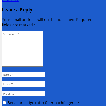
navigation
post:
Next
Leave a Reply
Post:
Your email address will not be published. Required
fields are marked
*
Comment
*
Name
*
Email
*
Website
Benachrichtige mich über nachfolgende