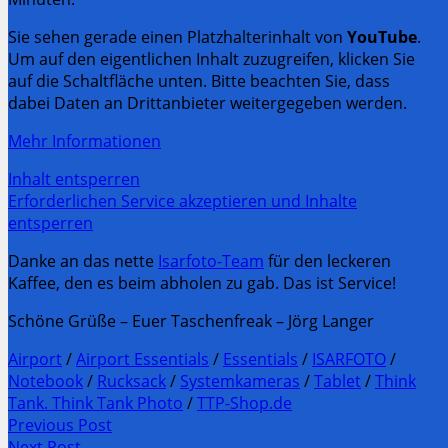
Sie sehen gerade einen Platzhalterinhalt von
YouTube
.
Um auf den eigentlichen Inhalt zuzugreifen, klicken Sie
auf die Schaltfläche unten. Bitte beachten Sie, dass
dabei Daten an Drittanbieter weitergegeben werden.
Mehr Informationen
Inhalt entsperren
Erforderlichen Service akzeptieren und Inhalte
entsperren
Danke an das nette
Isarfoto-Team
für den leckeren
Kaffee, den es beim abholen zu gab. Das ist Service!
Schöne Grüße – Euer Taschenfreak – Jörg Langer
Airport
/
Airport Essentials
/
Essentials
/
ISARFOTO
/
Notebook
/
Rucksack
/
Systemkameras
/
Tablet
/
Think
Tank. Think Tank Photo
/
TTP-Shop.de
Post
Previous Post
Previous
Next Post