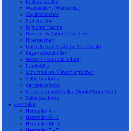
Rolley / Trolley
Wasserdicht (Wetterfest)
Objektivköcher
Stativtasche
Digi-Cam Tasche
Diverses & Zubehörtaschen
Filtertaschen
Gurte & Tragesysteme (Gurtfreak)
Regenschutzhüllen
Westen / Fotobekleidung
Studioblitz
Schutzhüllen / Einschlagtücher
Selbstbaufotos
Vergleichsfotos
IT Taschen und Hüllen (Book/Phone/Pad)
Selbstbaufotos
Hersteller
Hersteller A – F
Hersteller G – L
Hersteller M – S
Hersteller T – Z