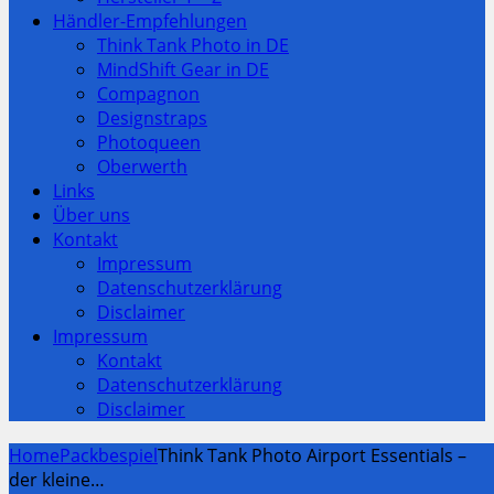
Händler-Empfehlungen
Think Tank Photo in DE
MindShift Gear in DE
Compagnon
Designstraps
Photoqueen
Oberwerth
Links
Über uns
Kontakt
Impressum
Datenschutzerklärung
Disclaimer
Impressum
Kontakt
Datenschutzerklärung
Disclaimer
Home
Packbespiel
Think Tank Photo Airport Essentials –
der kleine…