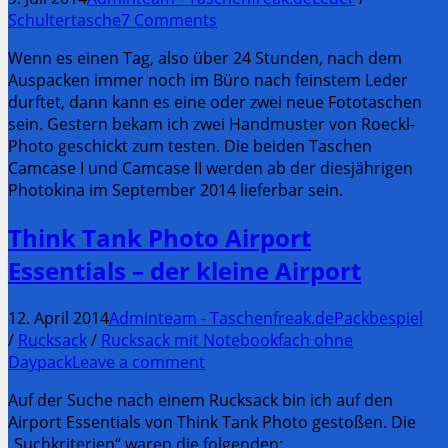
Schultertasche
7 Comments
Wenn es einen Tag, also über 24 Stunden, nach dem
Auspacken immer noch im Büro nach feinstem Leder
durftet, dann kann es eine oder zwei neue Fototaschen
sein. Gestern bekam ich zwei Handmuster von Roeckl-
Photo geschickt zum testen. Die beiden Taschen
Camcase I und Camcase II werden ab der diesjährigen
Photokina im September 2014 lieferbar sein.
Think Tank Photo Airport
Essentials – der kleine Airport
12. April 2014
Adminteam - Taschenfreak.de
Packbespiel
/
Rucksack
/
Rucksack mit Notebookfach ohne
Daypack
Leave a comment
Auf der Suche nach einem Rucksack bin ich auf den
Airport Essentials von Think Tank Photo gestoßen. Die
„Suchkriterien“ waren die folgenden: …