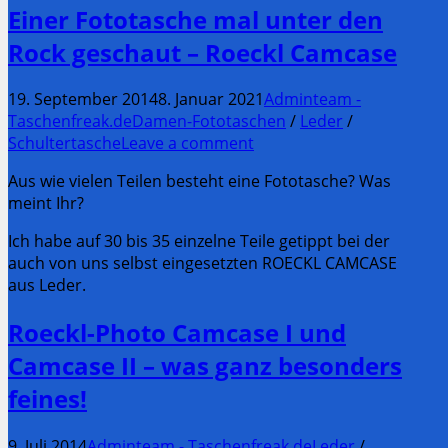
Einer Fototasche mal unter den
Rock geschaut – Roeckl Camcase
19. September 2014
8. Januar 2021
Adminteam -
Taschenfreak.de
Damen-Fototaschen
/
Leder
/
Schultertasche
Leave a comment
Aus wie vielen Teilen besteht eine Fototasche? Was
meint Ihr?
Ich habe auf 30 bis 35 einzelne Teile getippt bei der
auch von uns selbst eingesetzten ROECKL CAMCASE
aus Leder.
Roeckl-Photo Camcase I und
Camcase II – was ganz besonders
feines!
9. Juli 2014
Adminteam - Taschenfreak.de
Leder
/