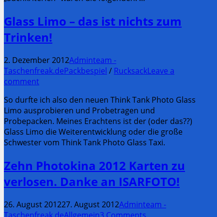
Glass Limo – das ist nichts zum
Trinken!
2. Dezember 2012
Adminteam -
Taschenfreak.de
Packbespiel
/
Rucksack
Leave a
comment
So durfte ich also den neuen Think Tank Photo Glass
Limo ausprobieren und Probetragen und
Probepacken. Meines Erachtens ist der (oder das??)
Glass Limo die Weiterentwicklung oder die große
Schwester vom Think Tank Photo Glass Taxi.
Zehn Photokina 2012 Karten zu
verlosen. Danke an ISARFOTO!
26. August 2012
27. August 2012
Adminteam -
Taschenfreak.de
Allgemein
3 Comments