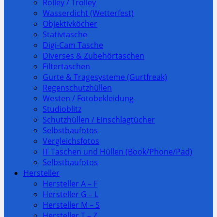
Rolley / Trolley
Wasserdicht (Wetterfest)
Objektivköcher
Stativtasche
Digi-Cam Tasche
Diverses & Zubehörtaschen
Filtertaschen
Gurte & Tragesysteme (Gurtfreak)
Regenschutzhüllen
Westen / Fotobekleidung
Studioblitz
Schutzhüllen / Einschlagtücher
Selbstbaufotos
Vergleichsfotos
IT Taschen und Hüllen (Book/Phone/Pad)
Selbstbaufotos
Hersteller
Hersteller A – F
Hersteller G – L
Hersteller M – S
Hersteller T – Z