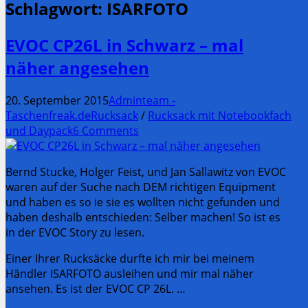
Schlagwort:
ISARFOTO
EVOC CP26L in Schwarz – mal
näher angesehen
20. September 2015
Adminteam -
Taschenfreak.de
Rucksack
/
Rucksack mit Notebookfach
und Daypack
6 Comments
Bernd Stucke, Holger Feist, und Jan Sallawitz von EVOC
waren auf der Suche nach DEM richtigen Equipment
und haben es so ie sie es wollten nicht gefunden und
haben deshalb entschieden: Selber machen! So ist es
in der EVOC Story zu lesen.
Einer Ihrer Rucksäcke durfte ich mir bei meinem
Händler ISARFOTO ausleihen und mir mal näher
ansehen. Es ist der EVOC CP 26L. …