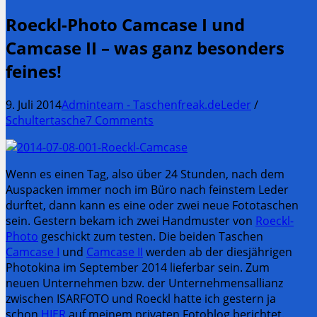
Roeckl-Photo Camcase I und
Camcase II – was ganz besonders
feines!
9. Juli 2014
Adminteam - Taschenfreak.de
Leder
/
Schultertasche
7 Comments
Wenn es einen Tag, also über 24 Stunden, nach dem
Auspacken immer noch im Büro nach feinstem Leder
durftet, dann kann es eine oder zwei neue Fototaschen
sein. Gestern bekam ich zwei Handmuster von
Roeckl-
Photo
geschickt zum testen. Die beiden Taschen
Camcase I
und
Camcase II
werden ab der diesjährigen
Photokina im September 2014 lieferbar sein. Zum
neuen Unternehmen bzw. der Unternehmensallianz
zwischen ISARFOTO und Roeckl hatte ich gestern ja
schon
HIER
auf meinem privaten Fotoblog berichtet.