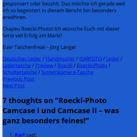
gesponsert oder bezahlt. Das möchte ich gerade weil
ich so begeistert in diesem Bericht bin besonders
erwähnen.
Chapeu Roeckl-Photo! Ich wünsche Euch mit dieser
Serie viel Erfolg am Markt!
Euer Taschenfreak – Jörg Langer
Deutsches Leder
/
Handmuster
/
ISARFOTO
/
Leder
/
Ledertasche
/
Preview
/
Roeckl
/
Roeckl-Photo
/
Schultertasche
/
Systemkamera-Tasche
Post
Previous Post
Previous
Next Post
navigation
post:
Next
7 thoughts on “
Roeckl-Photo
Post:
Camcase I und Camcase II – was
ganz besonders feines!
”
Karl
sagt: