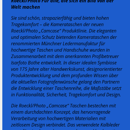
Roeckl/Photo Für alle, die sich ein Bild von der
Welt machen
Sie sind schön, strapazierfähig und bieten hohen
Tragekomfort – die Kamerataschen der neuen
Roeckl/Photo „Camcase“ Produktlinie. Die eleganten
und optimalen Schutz bietenden Kamerataschen der
renommierten Münchner Ledermanufaktur für
hochwertige Taschen und Handschuhe wurden in
Zusammenarbeit mit dem anerkannten Profibetreuer
Isarfoto Bothe entwickelt. In dieser idealen Symbiose
von 175 Jahre alter Handwerkskunst, designorientierter
Produktentwicklung und dem profunden Wissen über
die aktuellen Fotografenwünsche gelang den Partnern
die Entwicklung einer Taschenreihe, die Maßstäbe setzt
in Funktionalität, Sicherheit, Tragekomfort und Design.
Die Roeckl/Photo „Camcase“ Taschen bestechen mit
einem durchdachten Konzept, das hervorragende
Verarbeitung von hochwertigen Materialien mit
zeitlosem Design verbindet. Das verwendete Kalbleder