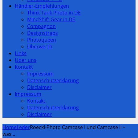
Händler-Empfehlungen
Think Tank Photo in DE
MindShift Gear in DE
Compagnon
Designstraps
Photoqueen
Oberwerth
Links
Über uns
Kontakt
Impressum
Datenschutzerklärung
Disclaimer
Impressum
Kontakt
Datenschutzerklärung
Disclaimer
Home
Leder
Roeckl-Photo Camcase I und Camcase II –
was…