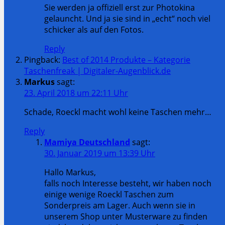
Sie werden ja offiziell erst zur Photokina
gelauncht. Und ja sie sind in „echt“ noch viel
schicker als auf den Fotos.
Reply
Pingback:
Best of 2014 Produkte – Kategorie
Taschenfreak | Digitaler-Augenblick.de
Markus
sagt:
23. April 2018 um 22:11 Uhr
Schade, Roeckl macht wohl keine Taschen mehr…
Reply
Mamiya Deutschland
sagt:
30. Januar 2019 um 13:39 Uhr
Hallo Markus,
falls noch Interesse besteht, wir haben noch
einige wenige Roeckl Taschen zum
Sonderpreis am Lager. Auch wenn sie in
unserem Shop unter Musterware zu finden