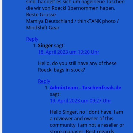
sind, handelt es sich um nagelneue Taschen
die wir von Roeckl übernommen haben.
Beste Grüsse
Mamiya Deutschland / thinkTANK photo /
MindShift Gear
Reply
Singer
sagt:
18. April 2023 um 19:26 Uhr
Hello, do you still have any of these
Roeckl bags in stock?
Reply
Adminteam - Taschenfreak.de
sagt:
19. April 2023 um 09:27 Uhr
Hello Singer, no i dont have. I am
a reviewer and owner of this
community, i am not a reseller or
store-manager. Best regards,