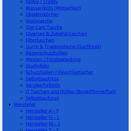
Rolley / Trolley
Wasserdicht (Wetterfest)
Objektivköcher
Stativtasche
Digi-Cam Tasche
Diverses & Zubehörtaschen
Filtertaschen
Gurte & Tragesysteme (Gurtfreak)
Regenschutzhüllen
Westen / Fotobekleidung
Studioblitz
Schutzhüllen / Einschlagtücher
Selbstbaufotos
Vergleichsfotos
IT Taschen und Hüllen (Book/Phone/Pad)
Selbstbaufotos
Hersteller
Hersteller A – F
Hersteller G – L
Hersteller M – S
Hersteller T – Z