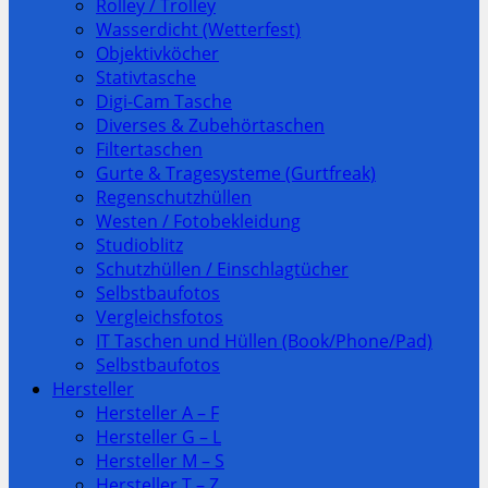
Rolley / Trolley
Wasserdicht (Wetterfest)
Objektivköcher
Stativtasche
Digi-Cam Tasche
Diverses & Zubehörtaschen
Filtertaschen
Gurte & Tragesysteme (Gurtfreak)
Regenschutzhüllen
Westen / Fotobekleidung
Studioblitz
Schutzhüllen / Einschlagtücher
Selbstbaufotos
Vergleichsfotos
IT Taschen und Hüllen (Book/Phone/Pad)
Selbstbaufotos
Hersteller
Hersteller A – F
Hersteller G – L
Hersteller M – S
Hersteller T – Z