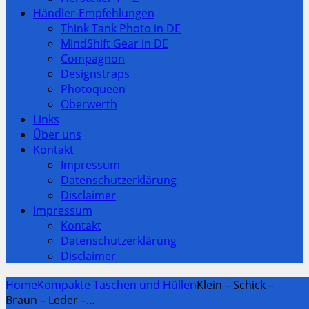
Händler-Empfehlungen
Think Tank Photo in DE
MindShift Gear in DE
Compagnon
Designstraps
Photoqueen
Oberwerth
Links
Über uns
Kontakt
Impressum
Datenschutzerklärung
Disclaimer
Impressum
Kontakt
Datenschutzerklärung
Disclaimer
Home
Kompakte Taschen und Hüllen
Klein – Schick –
Braun – Leder –…