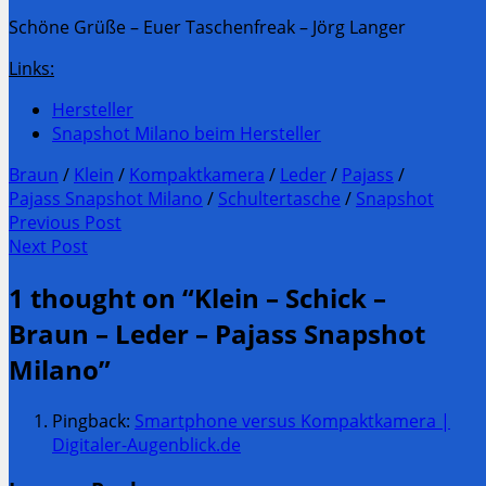
Schöne Grüße – Euer Taschenfreak – Jörg Langer
Links:
Hersteller
Snapshot Milano beim Hersteller
Braun
/
Klein
/
Kompaktkamera
/
Leder
/
Pajass
/
Pajass Snapshot Milano
/
Schultertasche
/
Snapshot
Post
Previous Post
Previous
Next Post
navigation
post:
Next
1 thought on “
Klein – Schick –
Post:
Braun – Leder – Pajass Snapshot
Milano
”
Pingback:
Smartphone versus Kompaktkamera |
Digitaler-Augenblick.de