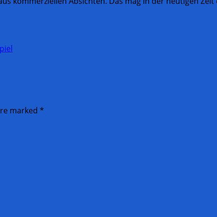
 aus kommerziellen Absichten. Das mag in der heutigen Zeit
piel
 are marked
*