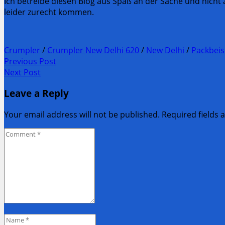
Ich betreibe diesen Blog aus Spaß an der Sache und nicht
leider zurecht kommen.
Crumpler
/
Crumpler New Delhi 620
/
New Delhi
/
Packbeis
Post
Previous Post
Previous
Next Post
navigation
post:
Next
Leave a Reply
Post:
Your email address will not be published. Required fields
Comment
*
Name