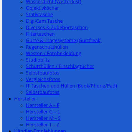
Wasserdicht (Wetterfest)
Objektivköcher
Stativtasche
Digi-Cam Tasche
Diverses & Zubehörtaschen
Filtertaschen
Gurte & Tragesysteme (Gurtfreak)
Regenschutzhüllen
Westen / Fotobekleidung
Studioblitz
Schutzhüllen / Einschlagtücher
Selbstbaufotos
Vergleichsfotos
IT Taschen und Hüllen (Book/Phone/Pad)
Selbstbaufotos
Hersteller
Hersteller A – F
Hersteller G – L
Hersteller M – S
Hersteller T – Z
Händler-Empfehlungen