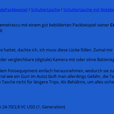
.de
Packbespiel
/
Schultertasche
/
Schultertasche mit Noteb
 Demetrescu mit einem gut bebilderten Packbeispiel seiner
C
l:
e hattet, dachte ich, ich muss diese Lücke füllen. Zumal mi
r vergleichbare (digitale) Kamera mit oder ohne Batterie
 dem Fotoequipment einfach herausnehmen, wodurch sie zur
l wie ein Gurt im Auto) läuft man allerdings Gefahr, die Ta
 Tasche nicht für längere Trips. Als Behältnis, um alles siche
24-70/2,8 VC USD (1. Generation)