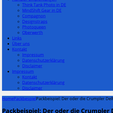
Think Tank Photo in DE
MindShift Gear in DE
Compagnon
Designstraps
Photoqueen
Oberwerth
Links
Über uns
Kontakt
Impressum
Datenschutzerklärung
Disclaimer
Impressum
Kontakt
Datenschutzerklärung
Disclaimer
Home
Packbespiel
Packbeispiel: Der oder die Crumpler Del
Packbeispiel: Der oder die Crumpler