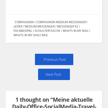
COMPAGNON
/
COMPAGNON MEDIUM MESSENGER
/
LEDER
/
MEDIUM MESSENGER
/
MESSENGER V2
/
PACKBEISPIEL
/
SCHULTERTASCHE
/
WHATS IN MY BAG
/
WHATS IN MY DAILY BAG
Post
Previous
Previous Post
navigation
post:
Next
Next Post
Post:
1 thought on “
Meine aktuelle
Daily-Office-SocialMedia-Travel-