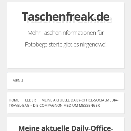
Skip
Taschenfreak.de
to
content
Mehr Tascheninformationen für
Fotobegeisterte gibt es nirgendwo!
Search
Facebook
Linkedin
YouTube
Instagram
Email
RSS
MENU
HOME
LEDER
MEINE AKTUELLE DAILY-OFFICE-SOCIALMEDIA-
TRAVEL-BAG – DIE COMPAGNON MEDIUM MESSENGER
Meine aktuelle Daily-Office-