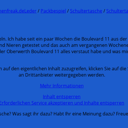
henfreak.de
Leder
/
Packbespiel
/
Schultertasche
/
Schultert
eln. Ich habe seit ein paar Wochen die Boulevard 11 aus de
z und Nieren getestet und das auch am vergangenen Wochen
 Oberwerth Boulevard 11 alles verstaut habe und was mir 
m auf den eigentlichen Inhalt zuzugreifen, klicken Sie auf di
an Drittanbieter weitergegeben werden.
Mehr Informationen
Inhalt entsperren
Erforderlichen Service akzeptieren und Inhalte entsperren
asche? Was sagt ihr dazu? Habt Ihr eine Meinung dazu? Fre