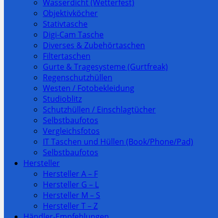
Wasserdicht (Wetterfest)
Objektivköcher
Stativtasche
Digi-Cam Tasche
Diverses & Zubehörtaschen
Filtertaschen
Gurte & Tragesysteme (Gurtfreak)
Regenschutzhüllen
Westen / Fotobekleidung
Studioblitz
Schutzhüllen / Einschlagtücher
Selbstbaufotos
Vergleichsfotos
IT Taschen und Hüllen (Book/Phone/Pad)
Selbstbaufotos
Hersteller
Hersteller A – F
Hersteller G – L
Hersteller M – S
Hersteller T – Z
Händler-Empfehlungen