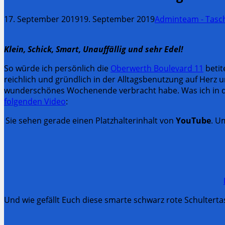
17. September 2019
19. September 2019
Adminteam - Tasc
Klein, Schick, Smart, Unauffällig und sehr Edel!
So würde ich persönlich die
Oberwerth Boulevard 11
betit
reichlich und gründlich in der Alltagsbenutzung auf Her
wunderschönes Wochenende verbracht habe. Was ich in der
folgenden Video
:
Sie sehen gerade einen Platzhalterinhalt von
YouTube
. U
Und wie gefällt Euch diese smarte schwarz rote Schultert