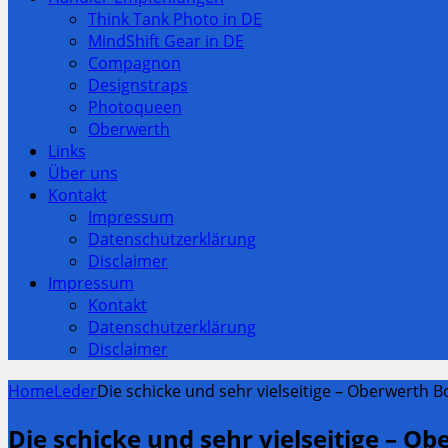
Think Tank Photo in DE
MindShift Gear in DE
Compagnon
Designstraps
Photoqueen
Oberwerth
Links
Über uns
Kontakt
Impressum
Datenschutzerklärung
Disclaimer
Impressum
Kontakt
Datenschutzerklärung
Disclaimer
Home
Leder
Die schicke und sehr vielseitige – Oberwerth 
Die schicke und sehr vielseitige – O