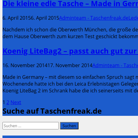
Die kleine edle Tasche – Made in 
6. April 2015
6. April 2015
Adminteam - Taschenfreak.de
Led
Nachdem ich schon die Oberwerth München, die große der 
dem Hause Oberwerth zum kurzen Test geschickt bekom
Koenig LiteBag2 – passt auch gut zu
16. November 2014
17. November 2014
Adminteam - Tasch
Made in Germany – mit diesem so einfachen Spruch sagt m
Wochenende hatte ich bei den Leica Erlebnistagen Gelegenh
Koenig LiteBag 2 im Schrank habe die ich seinerseits mit
Seitennummerierung
Page
Page
1
2
Next
Suche auf Taschenfreak.de
der
Beiträge
Suchen
nach: