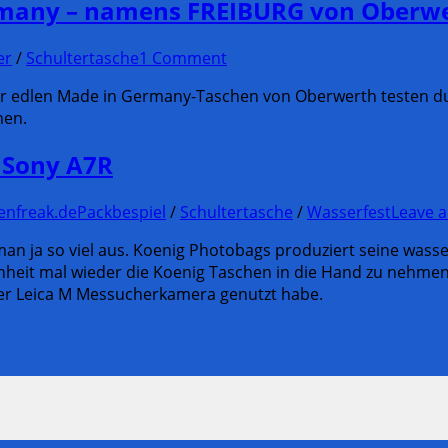
Germany – namens FREIBURG von Oberw
er
/
Schultertasche
1 Comment
edlen Made in Germany-Taschen von Oberwerth testen durft
men.
r Sony A7R
enfreak.de
Packbespiel
/
Schultertasche
/
Wasserfest
Leave 
an ja so viel aus. Koenig Photobags produziert seine was
eit mal wieder die Koenig Taschen in die Hand zu nehmen. D
 der Leica M Messucherkamera genutzt habe.