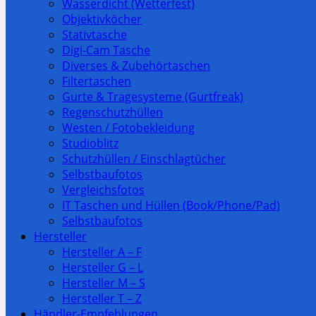
Wasserdicht (Wetterfest)
Objektivköcher
Stativtasche
Digi-Cam Tasche
Diverses & Zubehörtaschen
Filtertaschen
Gurte & Tragesysteme (Gurtfreak)
Regenschutzhüllen
Westen / Fotobekleidung
Studioblitz
Schutzhüllen / Einschlagtücher
Selbstbaufotos
Vergleichsfotos
IT Taschen und Hüllen (Book/Phone/Pad)
Selbstbaufotos
Hersteller
Hersteller A – F
Hersteller G – L
Hersteller M – S
Hersteller T – Z
Händler-Empfehlungen