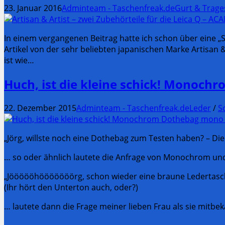
23. Januar 2016
Adminteam - Taschenfreak.de
Gurt & Trag
In einem vergangenen Beitrag hatte ich schon über eine „S
Artikel von der sehr beliebten japanischen Marke Artisan 
ist wie…
Huch, ist die kleine schick! Monoc
22. Dezember 2015
Adminteam - Taschenfreak.de
Leder
/
S
„Jörg, willste noch eine Dothebag zum Testen haben? – Die
… so oder ähnlich lautete die Anfrage von Monochrom und 
„Jöööööhööööööörg, schon wieder eine braune Ledertasc
(Ihr hört den Unterton auch, oder?)
… lautete dann die Frage meiner lieben Frau als sie mit