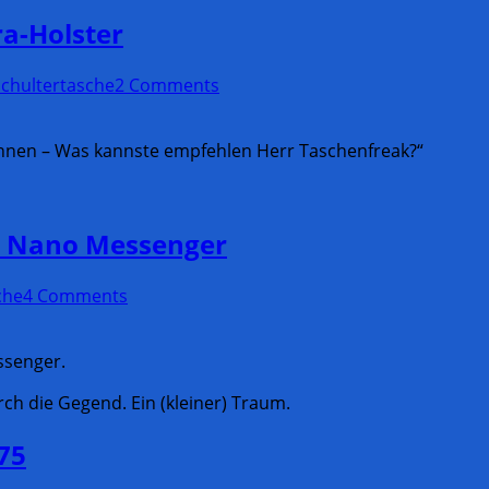
ra-Holster
Schultertasche
2 Comments
 können – Was kannste empfehlen Herr Taschenfreak?“
r Nano Messenger
che
4 Comments
ssenger.
rch die Gegend. Ein (kleiner) Traum.
75