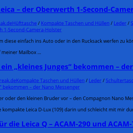
 Leica – der Oberwerth 1-Second-Came
ak.de
Hüfttasche
/
Kompakte Taschen und Hüllen
/
Leder
/
a um diese einfach ins Auto oder in den Rucksack werfen zu
uf meiner Mailbox …
 ein „kleines Junges“ bekommen – de
reak.de
Kompakte Taschen und Hüllen
/
Leder
/
Schultertas
ter oder den kleinen Bruder vor – den Compagnon Nano Me
e kompakte Leica D-Lux (109) darin und schleicht mit mir du
 für die Leica Q – ACAM-290 und ACAM-