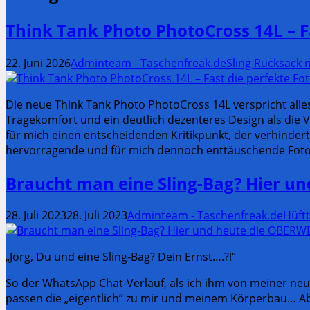
Think Tank Photo PhotoCross 14L – F
22. Juni 2026
Adminteam - Taschenfreak.de
Sling Rucksack
Die neue Think Tank Photo PhotoCross 14L verspricht all
Tragekomfort und ein deutlich dezenteres Design als die Vo
für mich einen entscheidenden Kritikpunkt, der verhinder
hervorragende und für mich dennoch enttäuschende Fototas
Braucht man eine Sling-Bag? Hier u
28. Juli 2023
28. Juli 2023
Adminteam - Taschenfreak.de
Hüft
„Jörg, Du und eine Sling-Bag? Dein Ernst….?!“
So der WhatsApp Chat-Verlauf, als ich ihm von meiner neu
passen die „eigentlich“ zu mir und meinem Körperbau… Ab