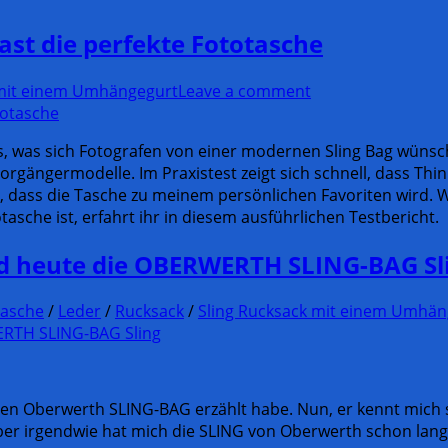
ast die perfekte Fototasche
 mit einem Umhängegurt
Leave a comment
es, was sich Fotografen von einer modernen Sling Bag wüns
rgängermodelle. Im Praxistest zeigt sich schnell, dass Thin
t, dass die Tasche zu meinem persönlichen Favoriten wird. 
che ist, erfahrt ihr in diesem ausführlichen Testbericht.
nd heute die OBERWERTH SLING-BAG Sl
tasche
/
Leder
/
Rucksack
/
Sling Rucksack mit einem Umhän
en Oberwerth SLING-BAG erzählt habe. Nun, er kennt mich s
er irgendwie hat mich die SLING von Oberwerth schon lange