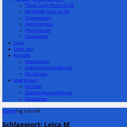
Think Tank Photo in DE
MindShift Gear in DE
Compagnon
Designstraps
Photoqueen
Oberwerth
Links
Über uns
Kontakt
Impressum
Datenschutzerklärung
Disclaimer
Impressum
Kontakt
Datenschutzerklärung
Disclaimer
Home
Tag Leica M
Schlagwort:
Leica M